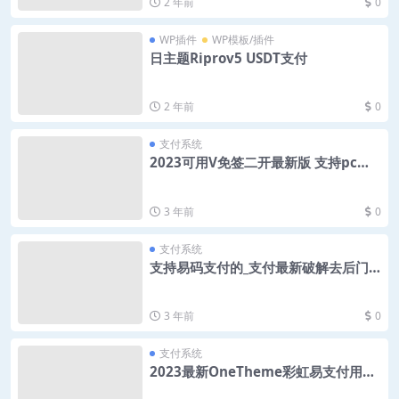
2 年前
0
WP插件
WP模板/插件
日主题Riprov5 USDT支付
2 年前
0
支付系统
2023可用V免签二开最新版 支持pc端
订单监控+支付宝免挂机可回调
3 年前
0
支付系统
支持易码支付的_支付最新破解去后门
源码
3 年前
0
支付系统
2023最新OneTheme彩虹易支付用户
模板美化主题模板