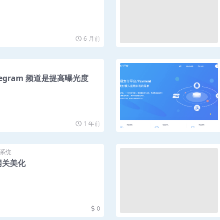
6 月前
legram 频道是提高曝光度
1 年前
系统
款网关美化
0