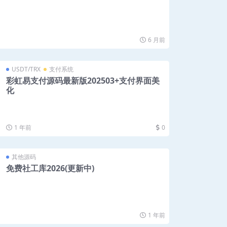
6 月前
USDT/TRX
支付系统
彩虹易支付源码最新版202503+支付界面美
化
1 年前
0
其他源码
免费社工库2026(更新中)
1 年前