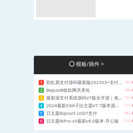
模板/插件 >
彩虹易支付源码最新版202503+支付界面美化
1
166
Bepusdt收款网关美化
2
186
最新源支付系统源码V7版全开源｜免授权
3
152
2024最新Zibll子比主题V7.7版本源码 开心版 | WordPress主题
4
153
日主题Riprov5 USDT支付
5
343
日主题RiPro-v5最新v8.0版本-开心版
6
518