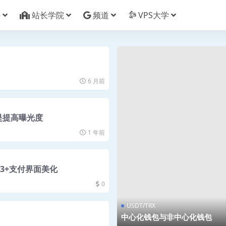
件
站长学院
频道
VPS大学
6 月前
道是提高曝光度
1 年前
03+支付界面美化
0
USDT/TRX
中心化钱包与非中心化钱包