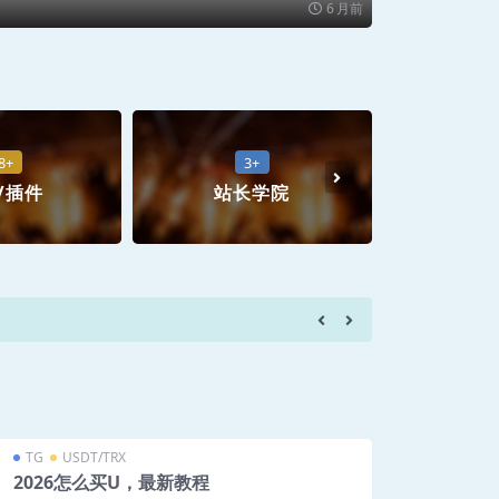
6 月前
8+
3+
/插件
站长学院
系
游客
欢迎访问K
TG
USDT/TRX
2026怎么买U，最新教程