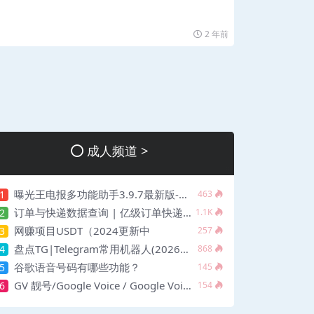
2 年前
成人频道 >
曝光王电报多功能助手3.9.7最新版-开心版
1
463
订单与快递数据查询 | 亿级订单快递数据泄露
2
1.1K
网赚项目USDT（2024更新中
3
257
盘点TG|Telegram常用机器人(2026更新中
4
868
谷歌语音号码有哪些功能？
5
145
GV 靓号/Google Voice / Google Voice 靓号/靓号
6
154