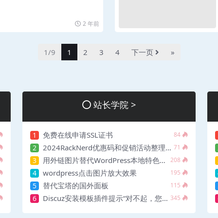
2 年前
1/9
1
2
3
4
下一页
»
站长学院 >
免费在线申请SSL证书
1
84
2024RackNerd优惠码和促销活动整理| VPS推荐
2
71
用外链图片替代WordPress本地特色图片
3
208
wordpress点击图片放大效果
4
195
替代宝塔的国外面板
5
115
Discuz安装模板插件提示“对不起，您安装的不是正版应用”
6
345