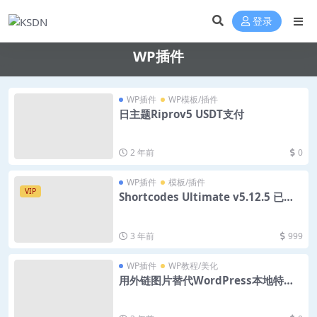
登录
WP插件
WP插件
WP模板/插件
日主题Riprov5 USDT支付
2 年前
0
WP插件
模板/插件
VIP
Shortcodes Ultimate v5.12.5 已激
活中文版 – 终极简码插件
3 年前
999
WP插件
WP教程/美化
用外链图片替代WordPress本地特色
图片