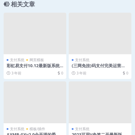
相关文章
支付系统
网页模板
支付系统
彩虹易支付10.12最新版系统
(三网免挂)码支付完美运营系
源码
统
3 年前
0
3 年前
0
支付系统
模板/插件
支付系统
AXMB-GYv2.0全开源的爱希
2023可用V免签二开最新版 支