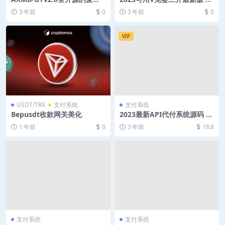
彩虹易支付模板
持pc端订单监控+支付宝免挂
3 年前
0
3 年前
0
机可回调
VIP
USDT/TRX
支付系统
支付系统
Bepusdt收款网关美化
2023最新API代付系统源码 第
三方代付系统支持支付宝微信
1 年前
0
3 年前
18.8
支付系统
支付系统