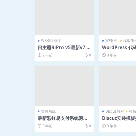
WP模板/插件
WP插件
模板/插
日主题RiPro-v5最新v7.8
WordPress 
版本-开心版
件 (Mac风格) – 
2 年前
0
3 年前
hlightjs 二次
支付系统
Discuz教程
模板
最新彩虹易支付系统源码2
Discuz安装模
023年9月
“对不起，您安
3 年前
0
3 年前
版应用”