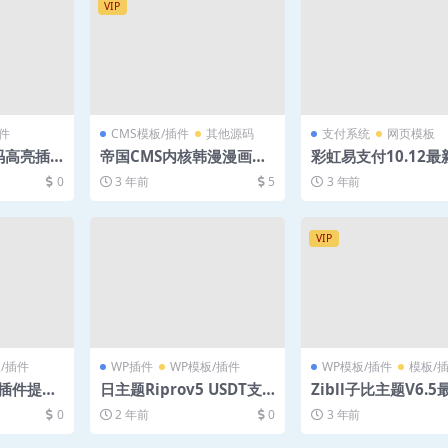
VIP
件
CMS模板/插件
其他源码
支付系统
网页模板
代码高亮插
帝国CMS内核韩漫漫画网
彩虹易支付10.12
Pure-Hig
站源码 带会员+个人免签
统源码
0
3 年前
5
3 年前
开发版
约支付+火车头采集
VIP
/插件
WP插件
WP模板/插件
WP模板/插件
模板/
板插件提示
日主题Riprov5 USDT支
Zibll子比主题V6.
装的不是正
付
美破解版
0
2 年前
0
3 年前