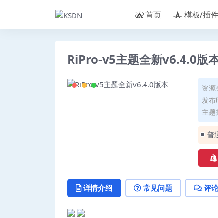
首页
模板/插
RiPro-v5主题全新v6.4.0版
资源
发布时
主题兼
普
详情介绍
常见问题
评