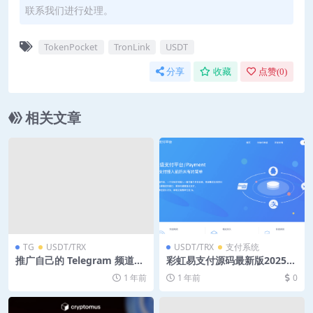
联系我们进行处理。
TokenPocket
TronLink
USDT
分享
收藏
点赞(
0
)
相关文章
TG
USDT/TRX
USDT/TRX
支付系统
推广自己的 Telegram 频道是
彩虹易支付源码最新版202503
提高曝光度
+支付界面美化
1 年前
1 年前
0