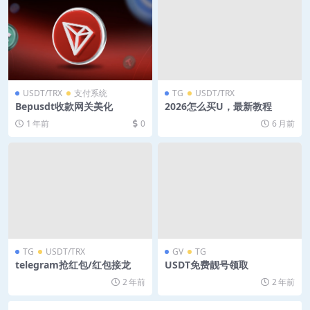
USDT/TRX
支付系统
TG
USDT/TRX
Bepusdt收款网关美化
2026怎么买U，最新教程
1 年前
0
6 月前
TG
USDT/TRX
GV
TG
telegram抢红包/红包接龙
USDT免费靓号领取
2 年前
2 年前