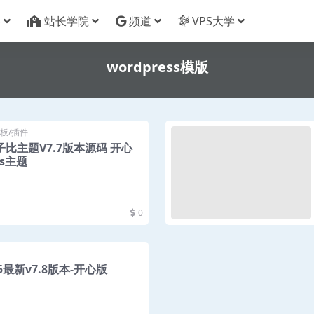
件
站长学院
频道
VPS大学
wordpress模版
板/插件
ll子比主题V7.7版本源码 开心
ss主题
0
v5最新v7.8版本-开心版