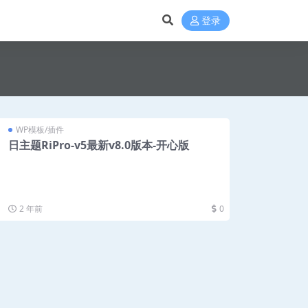
登录
WP模板/插件
日主题RiPro-v5最新v8.0版本-开心版
2 年前
0