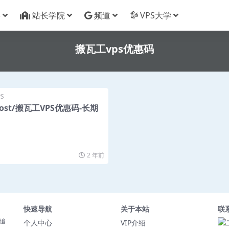
件
站长学院
频道
VPS大学
搬瓦工vps优惠码
S
host/搬瓦工VPS优惠码-长期
2 年前
快速导航
关于本站
联
追
个人中心
VIP介绍