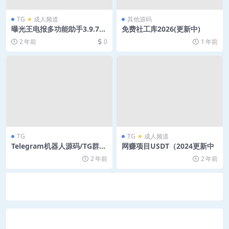
TG
成人频道
其他源码
曝光王电报多功能助手3.9.7最
免费社工库2026(更新中)
新版-开心版
2 年前
0
1 年前
TG
TG
成人频道
Telegram机器人源码/TG群发
网赚项目USDT（2024更新中
机器源码人/TG记账全开源版
2 年前
2 年前
本