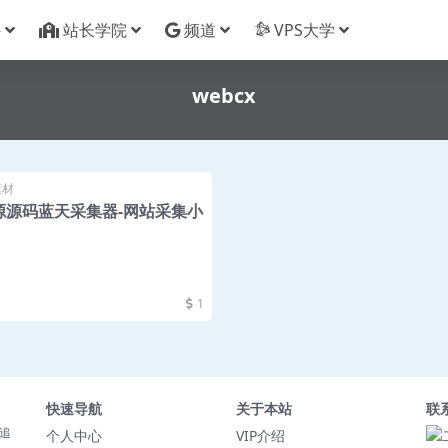
件
站长学院
频道
VPS大学
webcx
素材
开源源码蓝天采集器-网站采集小
1
快速导航
关于本站
联
追
个人中心
VIP介绍