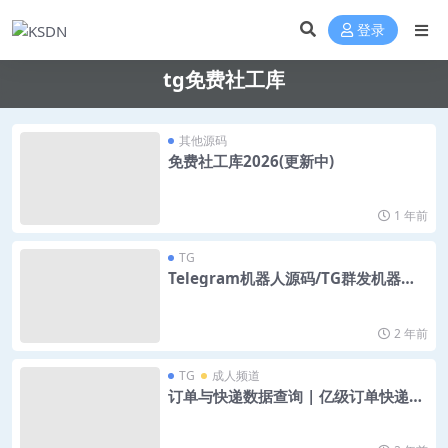
登录
tg免费社工库
其他源码
免费社工库2026(更新中)
1 年前
TG
Telegram机器人源码/TG群发机器源
码人/TG记账全开源版本
2 年前
TG
成人频道
订单与快递数据查询 | 亿级订单快递数
据泄露