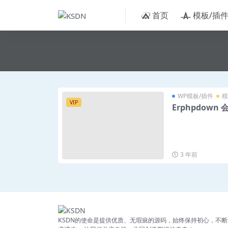
首页
模板/插
WP模板/插件
模
VIP
Erphpdow
3 年前
KSDN的使命是提供优质、无瑕疵的源码，始终保持初心，不断