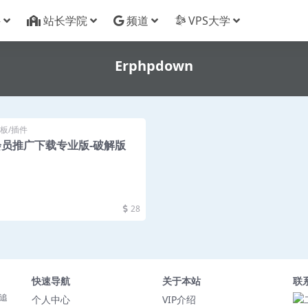
件
站长学院
频道
VPS大学
Erphpdown
板/插件
n 会员推广下载专业版-破解版
28
快速导航
关于本站
联
追
个人中心
VIP介绍