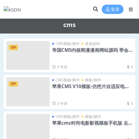
登录
cms
CMS模板/插件
其他源码
VIP
帝国CMS内核韩漫漫画网站源码 带会
员+个人免签约支付+火车头采集
3 年前
5
CMS模板/插件
模板/插件
VIP
苹果CMS V10模板-仿挖片自适应电影
模板
3 年前
5
CMS模板/插件
模板/插件
苹果cms时尚电影影视模板手机版 去除
授权 PHP源码代码资源免费下载