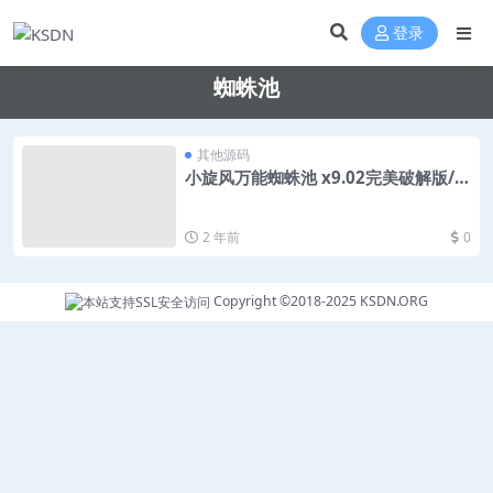
登录
蜘蛛池
其他源码
小旋风万能蜘蛛池 x9.02完美破解版/站
长必备SEO/永久使用/带教程
2 年前
0
Copyright ©2018-2025
KSDN.ORG