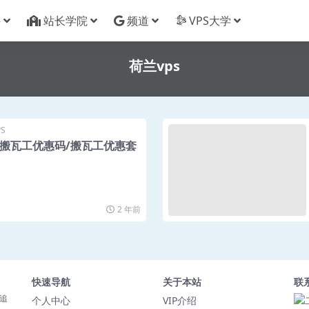
件
站长学院
频道
VPS大学
荷兰vps
S
最新搬瓦工优惠码/搬瓦工优惠套
2 年前
快速导航
关于本站
联
追
个人中心
VIP介绍